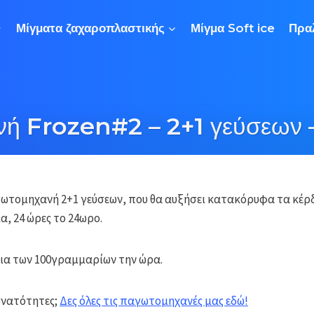
Μίγματα ζαχαροπλαστικής
Μίγμα Soft ice
Πρα
ή Frozen#2 – 2+1 γεύσεων –
γωτομηχανή 2+1 γεύσεων, που θα αυξήσει κατακόρυφα τα κέρ
α, 24 ώρες το 24ωρο.
κια των 100γραμμαρίων την ώρα.
υνατότητες;
Δες όλες τις παγωτομηχανές μας εδώ!