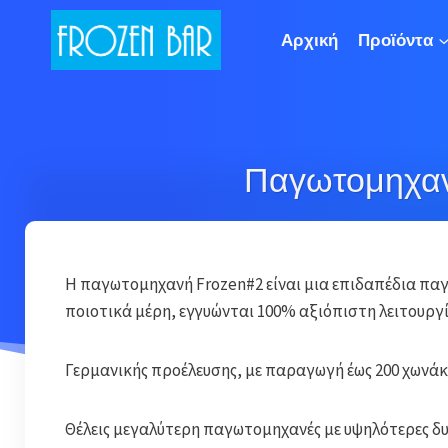
Skip
to
Αρχική
Προϊόντα
content
Παγωτομηχαν
Η παγωτομηχανή Frozen#2 είναι μια επιδαπέδια πα
ποιοτικά μέρη, εγγυώνται 100% αξιόπιστη λειτουργί
Γερμανικής προέλευσης, με παραγωγή έως 200 χωνά
Θέλεις μεγαλύτερη παγωτομηχανές με υψηλότερες δ