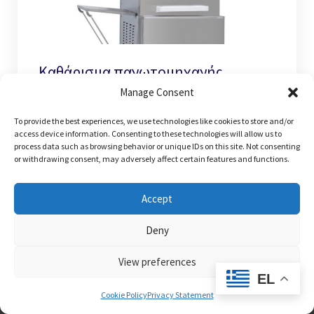
Καθάρισμα παγωτομηχανής
Manage Consent
FrozenBAR / Protelex
March 16, 2016
To provide the best experiences, we use technologies like cookies to store and/or
access device information. Consenting to these technologies will allow us to
process data such as browsing behavior or unique IDs on this site. Not consenting
or withdrawing consent, may adversely affect certain features and functions.
Accept
Deny
View preferences
EL
Create your free
Cookie Policy
Privacy Statement