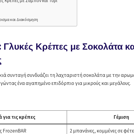
ές Κρέπες με Ζαμπόν και Τυρί
ίρισμα και Διακόσμηση
: Γλυκές Κρέπες με Σοκολάτα κα
ς
υκιά συνταγή συνδυάζει τη λαχταριστή σοκολάτα με την αρωμ
γώντας ένα αγαπημένο επιδόρπιο για μικρούς και μεγάλους.
ά για τις κρέπες
Γέμιση
ς FrozenBAR
2 μπανάνες, κομμένες σε φέτε