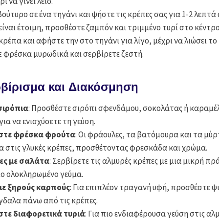
ι να γίνει λείο.
ούτυρο σε ένα τηγάνι και ψήστε τις κρέπες σας για 1-2 λεπτά
ίναι έτοιμη, προσθέστε ζαμπόν και τριμμένο τυρί στο κέντρο
ρέπα και αφήστε την στο τηγάνι για λίγο, μέχρι να λιώσει το 
 φρέσκα μυρωδικά και σερβίρετε ζεστή.
ρβίρισμα και Διακόσμηση
 σιρόπια
: Προσθέστε σιρόπι σφενδάμου, σοκολάτας ή καραμέ
για να ενισχύσετε τη γεύση.
στε φρέσκα φρούτα
: Οι φράουλες, τα βατόμουρα και τα μύρτ
α στις γλυκές κρέπες, προσθέτοντας φρεσκάδα και χρώμα.
ες με σαλάτα
: Σερβίρετε τις αλμυρές κρέπες με μια μικρή π
πιο ολοκληρωμένο γεύμα.
με ξηρούς καρπούς
: Για επιπλέον τραγανή υφή, προσθέστε 
γδαλα πάνω από τις κρέπες.
τε διαφορετικά τυριά
: Για πιο ενδιαφέρουσα γεύση στις αλ