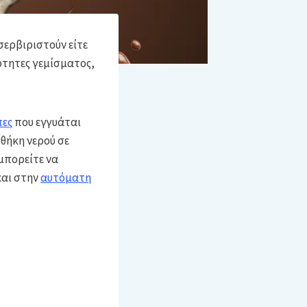
σερβιριστούν είτε
τότητες γεμίσματος,
πες
που εγγυάται
σθήκη νερού σε
 μπορείτε να
και στην
αυτόματη