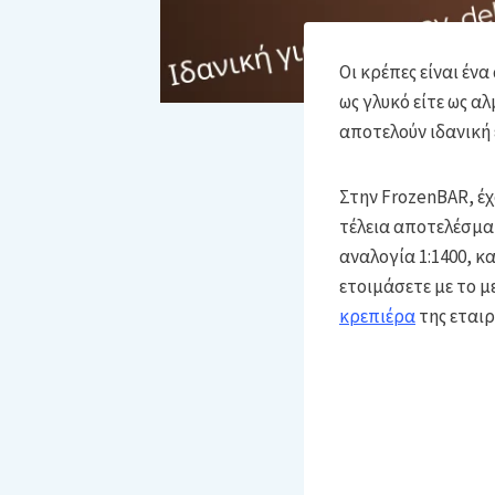
Οι κρέπες είναι έν
ως γλυκό είτε ως α
αποτελούν ιδανική 
Στην FrozenBAR, έ
τέλεια αποτελέσματ
αναλογία 1:1400, κα
ετοιμάσετε με το 
κρεπιέρα
της εταιρ