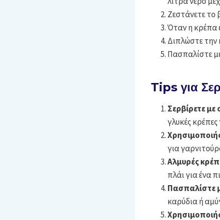
λίτρα νερό μέχρ
Ζεστάνετε το β
Όταν η κρέπα ε
Διπλώστε την κ
Πασπαλίστε με
Tips για Σε
Σερβίρετε με
γλυκές κρέπες 
Χρησιμοποιή
για γαρνιτούρ
Αλμυρές κρέπ
πλάι για ένα 
Πασπαλίστε 
καρύδια ή αμύ
Χρησιμοποιήσ