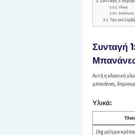
Συνταγή 2: Αλμυρ
Υλικά:
Εκτέλεση:
Tips για Σερβ
Συνταγή 1
Μπανάνε
Αυτή η κλασική γλ
μπανάνας, δημιουρ
Υλικά:
Υλικ
1kg μείγμα κρέπα