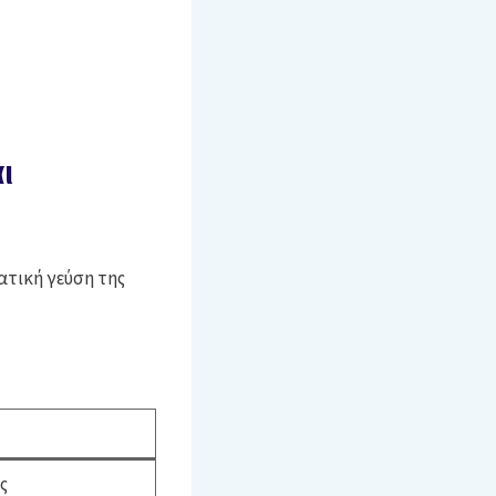
ι
ατική γεύση της
ς