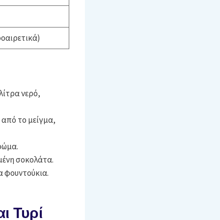
ροαιρετικά)
λίτρα νερό,
 από το μείγμα,
ρώμα.
ωμένη σοκολάτα.
α φουντούκια.
ι Τυρί