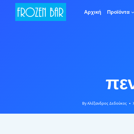
Skip
to
Αρχική
Προϊόντα
content
πε
By
Αλέξανδρος Δεδούκος