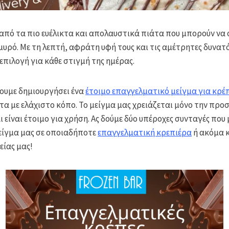
α από τα πιο ευέλικτα και απολαυστικά πιάτα που μπορούν να 
λμυρό. Με τη λεπτή, αφράτη υφή τους και τις αμέτρητες δυνα
επιλογή για κάθε στιγμή της ημέρας.
χουμε δημιουργήσει ένα
έτοιμο επαγγελματικό μείγμα για κρέ
α με ελάχιστο κόπο. Το μείγμα μας χρειάζεται μόνο την προ
ι είναι έτοιμο για χρήση. Ας δούμε δύο υπέροχες συνταγές που
μείγμα μας σε οποιαδήποτε
επαγγελματική κρεπιέρα
ή ακόμα 
είας μας!