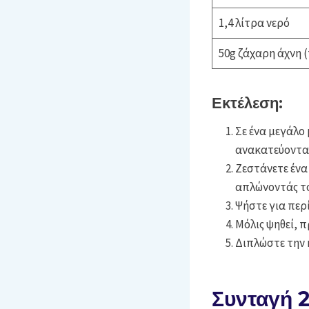
1,4 λίτρα νερό
50g ζάχαρη άχνη 
Εκτέλεση:
Σε ένα μεγάλο
ανακατεύοντας
Ζεστάνετε ένα
απλώνοντάς τ
Ψήστε για περ
Μόλις ψηθεί, 
Διπλώστε την 
Συνταγή 2