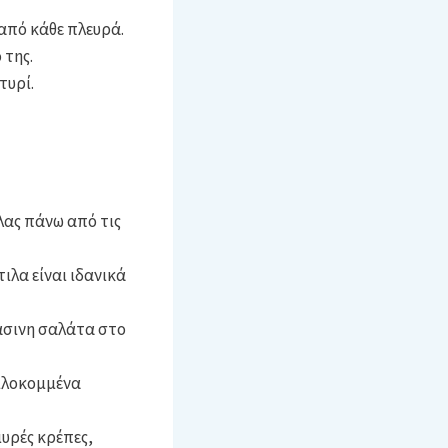
 από κάθε πλευρά.
 της.
τυρί.
λας πάνω από τις
ιλα είναι ιδανικά
ράσινη σαλάτα στο
ψιλοκομμένα
μυρές κρέπες,