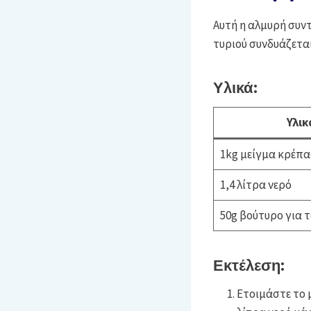
Αυτή η αλμυρή συντ
τυριού συνδυάζεται
Υλικά:
Υλικ
1kg μείγμα κρέπα
1,4 λίτρα νερό
50g βούτυρο για τ
Εκτέλεση:
Ετοιμάστε το 