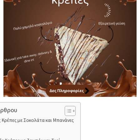
άρθρου
ς Κρέπες με Σοκολάτα και Μπανάνες