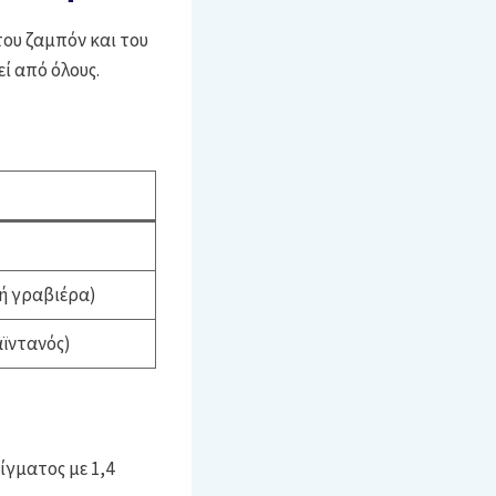
του ζαμπόν και του
ί από όλους.
 ή γραβιέρα)
αϊντανός)
ίγματος με 1,4