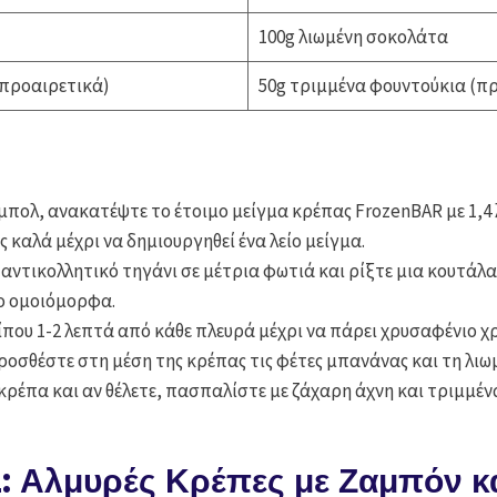
100g λιωμένη σοκολάτα
(προαιρετικά)
50g τριμμένα φουντούκια (π
 μπολ, ανακατέψτε το έτοιμο μείγμα κρέπας FrozenBAR με 1,4 
 καλά μέχρι να δημιουργηθεί ένα λείο μείγμα.
 αντικολλητικό τηγάνι σε μέτρια φωτιά και ρίξτε μια κουτάλα
ο ομοιόμορφα.
ίπου 1-2 λεπτά από κάθε πλευρά μέχρι να πάρει χρυσαφένιο χ
προσθέστε στη μέση της κρέπας τις φέτες μπανάνας και τη λι
κρέπα και αν θέλετε, πασπαλίστε με ζάχαρη άχνη και τριμμέν
: Αλμυρές Κρέπες με Ζαμπόν κα