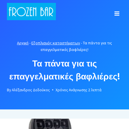
Skip
to
content
Αρχική
-
Εξοπλισμός καταστήματων
-
Τα πάντα για τις
επαγγελματικές βαφλιέρες!
Τα πάντα για τις
επαγγελματικές βαφλιέρες!
By
Αλέξανδρος Δεδούκος
Χρόνος Ανάγνωσης
2
λεπτά