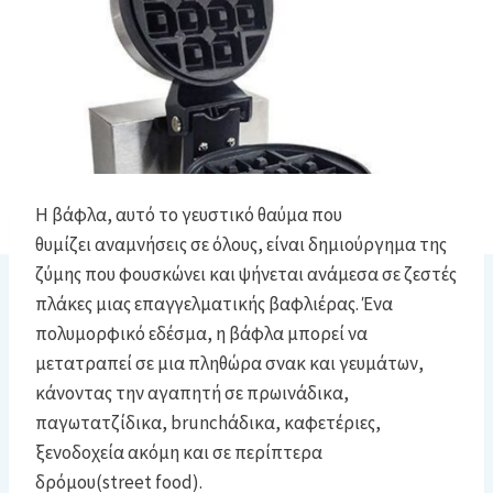
Η βάφλα, αυτό το γευστικό θαύμα που
θυμίζει αναμνήσεις σε όλους, είναι δημιούργημα της
ζύμης που φουσκώνει και ψήνεται ανάμεσα σε ζεστές
πλάκες μιας επαγγελματικής βαφλιέρας. Ένα
πολυμορφικό εδέσμα, η βάφλα μπορεί να
μετατραπεί σε μια πληθώρα σνακ και γευμάτων,
κάνοντας την αγαπητή σε πρωινάδικα,
παγωτατζίδικα, brunchάδικα, καφετέριες,
ξενοδοχεία ακόμη και σε περίπτερα
δρόμου(street food).