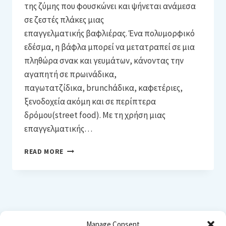
της ζύμης που φουσκώνει και ψήνεται ανάμεσα
σε ζεστές πλάκες μιας
επαγγελματικής βαφλιέρας. Ένα πολυμορφικό
εδέσμα, η βάφλα μπορεί να μετατραπεί σε μια
πληθώρα σνακ και γευμάτων, κάνοντας την
αγαπητή σε πρωινάδικα,
παγωτατζίδικα, brunchάδικα, καφετέριες,
ξενοδοχεία ακόμη και σε περίπτερα
δρόμου(street food). Με τη χρήση μιας
επαγγελματικής…
ΤΑ
READ MORE
ΠΆΝΤΑ
ΓΙΑ
ΤΙΣ
ΕΠΑΓΓΕΛΜΑΤΙΚΈΣ
ΒΑΦΛΙΈΡΕΣ!
Manage Consent