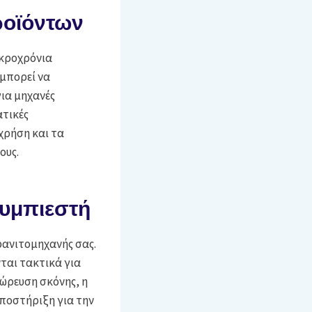
ροϊόντων
ακροχρόνια
μπορεί να
για μηχανές
ατικές
 χρήση και τα
ους.
συμπιεστή
ρανιτομηχανής σας.
ται τακτικά για
σώρευση σκόνης, η
υποστήριξη για την