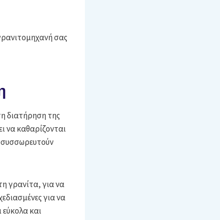
 γρανιτομηχανή σας
η
τη διατήρηση της
ει να καθαρίζονται
α συσσωρευτούν
η γρανίτα, για να
χεδιασμένες για να
 εύκολα και