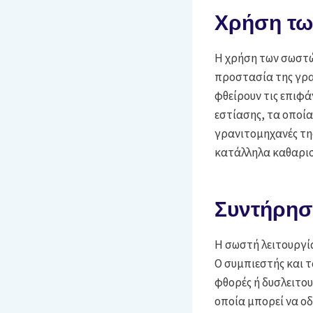
Χρήση τω
Η χρήση των σωστώ
προστασία της γρα
φθείρουν τις επιφά
εστίασης, τα οποία
γρανιτομηχανές τ
κατάλληλα καθαρισ
Συντήρησ
Η σωστή λειτουργία
Ο συμπιεστής και τ
φθορές ή δυσλειτο
οποία μπορεί να οδ