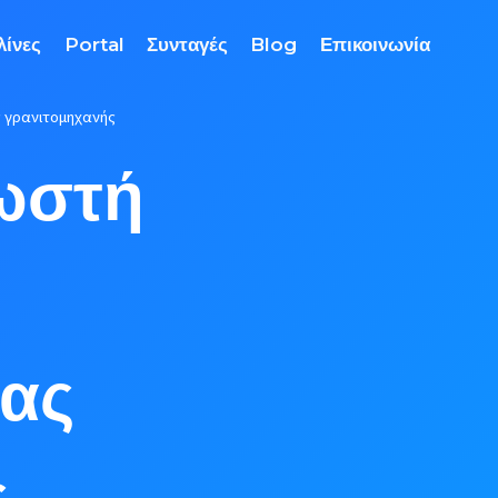
λίνες
Portal
Συνταγές
Blog
Επικοινωνία
ς γρανιτομηχανής
σωστή
σας
ς