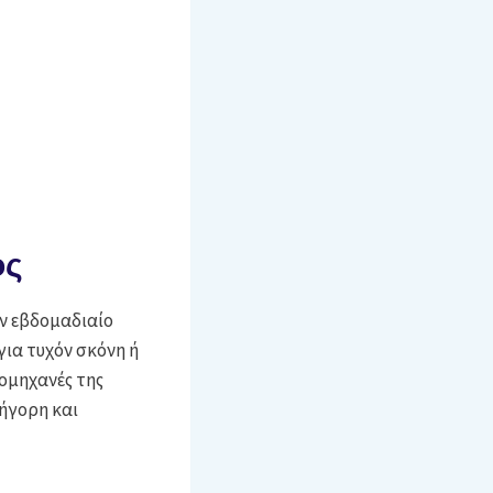
ος
ν εβδομαδιαίο
για τυχόν σκόνη ή
ομηχανές της
ήγορη και