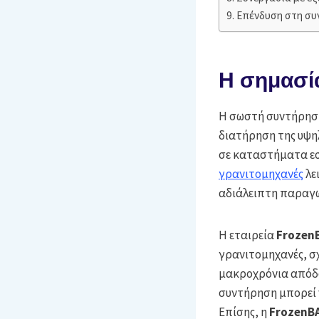
Επένδυση στη συ
Η σημασί
Η σωστή συντήρηση
διατήρηση της υψηλ
σε καταστήματα εσ
γρανιτομηχανές
λε
αδιάλειπτη παραγω
Η εταιρεία
Frozen
γρανιτομηχανές, σχ
μακροχρόνια απόδο
συντήρηση μπορεί 
Επίσης, η
FrozenB