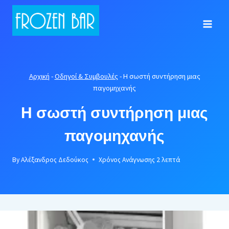
Skip
to
content
Αρχική
-
Οδηγοί & Συμβουλές
-
Η σωστή συντήρηση μιας
παγομηχανής
Η σωστή συντήρηση μιας
παγομηχανής
By
Αλέξανδρος Δεδούκος
Χρόνος Ανάγνωσης
2
λεπτά