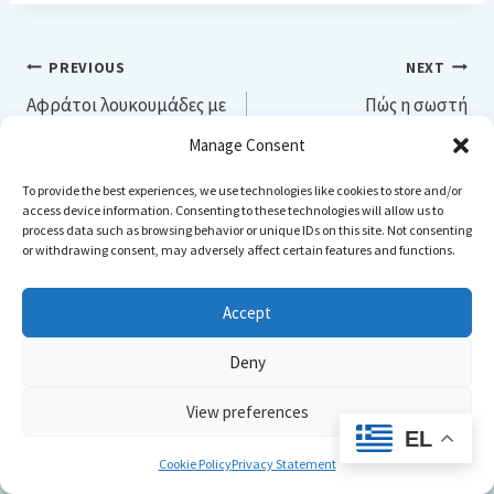
Post
PREVIOUS
NEXT
Αφράτοι λουκουμάδες με
Πώς η σωστή
navigation
πραλίνα σοκολάτα &
παγωτομηχανή μπορεί
Manage Consent
λευκή
να αυξήσει τις πωλήσεις
To provide the best experiences, we use technologies like cookies to store and/or
σας!
access device information. Consenting to these technologies will allow us to
process data such as browsing behavior or unique IDs on this site. Not consenting
or withdrawing consent, may adversely affect certain features and functions.
Accept
Similar Posts
Deny
View preferences
EL
Cookie Policy
Privacy Statement