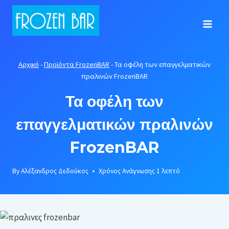
Skip
to
content
Αρχική
-
Προϊόντα FrozenBAR
-
Τα οφέλη των επαγγελματικών
πραλινών FrozenBAR
Τα οφέλη των
επαγγελματικών πραλινών
FrozenBAR
By
Αλέξανδρος Δεδούκος
Χρόνος Ανάγνωσης
1
λεπτό