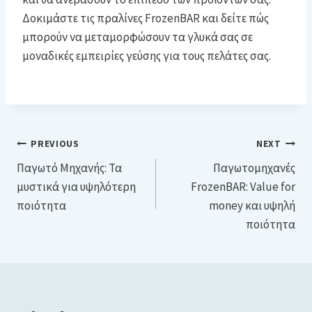
Δοκιμάστε τις πραλίνες FrozenBAR και δείτε πώς
μπορούν να μεταμορφώσουν τα γλυκά σας σε
μοναδικές εμπειρίες γεύσης για τους πελάτες σας.
Post
PREVIOUS
NEXT
Παγωτό Μηχανής: Τα
Παγωτομηχανές
navigation
μυστικά για υψηλότερη
FrozenBAR: Value for
ποιότητα
money και υψηλή
ποιότητα